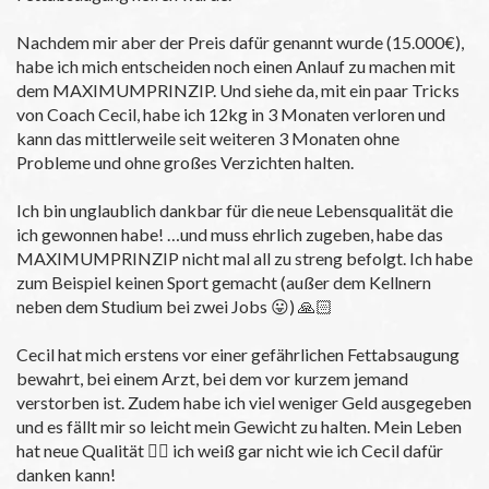
Nachdem mir aber der Preis dafür genannt wurde (15.000€),
habe ich mich entscheiden noch einen Anlauf zu machen mit
dem MAXIMUMPRINZIP. Und siehe da, mit ein paar Tricks
von Coach Cecil, habe ich 12kg in 3 Monaten verloren und
kann das mittlerweile seit weiteren 3 Monaten ohne
Probleme und ohne großes Verzichten halten.
Ich bin unglaublich dankbar für die neue Lebensqualität die
ich gewonnen habe! …und muss ehrlich zugeben, habe das
MAXIMUMPRINZIP nicht mal all zu streng befolgt. Ich habe
zum Beispiel keinen Sport gemacht (außer dem Kellnern
neben dem Studium bei zwei Jobs 😛) 🙏🏻
Cecil hat mich erstens vor einer gefährlichen Fettabsaugung
bewahrt, bei einem Arzt, bei dem vor kurzem jemand
verstorben ist. Zudem habe ich viel weniger Geld ausgegeben
und es fällt mir so leicht mein Gewicht zu halten. Mein Leben
hat neue Qualität 👍🏽 ich weiß gar nicht wie ich Cecil dafür
danken kann!