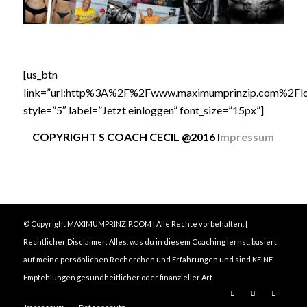
[us_btn
link=”url:http%3A%2F%2Fwww.maximumprinzip.com%2Flo
style=”5″ label=”Jetzt einloggen” font_size=”15px”]
COPYRIGHT S COACH CECIL @2016 I
mpressum
© Copyright MAXIMUMPRINZIP.COM | Alle Rechte vorbehalten. |
Rechtlicher Disclaimer: Alles, was du in diesem Coaching lernst, basiert
auf meine persönlichen Recherchen und Erfahrungen und sind KEINE
Empfehlungen gesundheitlicher oder finanzieller Art.