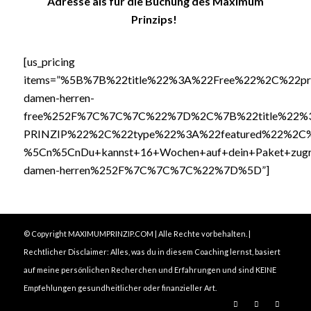
Adresse als für die Buchung des Maximum
Prinzips!
[us_pricing
items=”%5B%7B%22title%22%3A%22Free%22%2C%22pri
damen-herren-
free%252F%7C%7C%7C%22%7D%2C%7B%22title%22
PRINZIP%22%2C%22type%22%3A%22featured%22%2C%22p
%5Cn%5CnDu+kannst+16+Wochen+auf+dein+Paket+zug
damen-herren%252F%7C%7C%7C%22%7D%5D”]
© Copyright MAXIMUMPRINZIP.COM | Alle Rechte vorbehalten. |
Rechtlicher Disclaimer: Alles, was du in diesem Coaching lernst, basiert
auf meine persönlichen Recherchen und Erfahrungen und sind KEINE
Empfehlungen gesundheitlicher oder finanzieller Art.